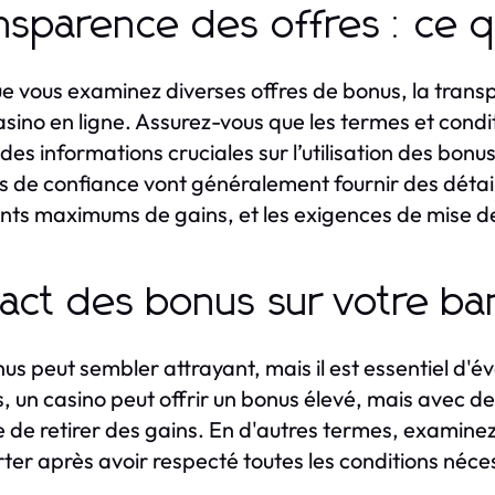
nsparence des offres : ce qu
e vous examinez diverses offres de bonus, la transpar
asino en ligne. Assurez-vous que les termes et conditi
des informations cruciales sur l’utilisation des bonus
s de confiance vont généralement fournir des détails s
ts maximums de gains, et les exigences de mise d
act des bonus sur votre ban
us peut sembler attrayant, mais il est essentiel d'év
s, un casino peut offrir un bonus élevé, mais avec des
ile de retirer des gains. En d'autres termes, examin
ter après avoir respecté toutes les conditions néce