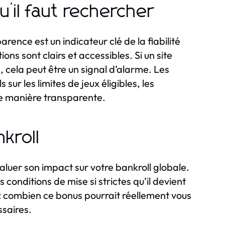
’il faut rechercher
ence est un indicateur clé de la fiabilité
ons sont clairs et accessibles. Si un site
, cela peut être un signal d’alarme. Les
ur les limites de jeux éligibles, les
e manière transparente.
kroll
aluer son impact sur votre bankroll globale.
 conditions de mise si strictes qu’il devient
ez combien ce bonus pourrait réellement vous
ssaires.