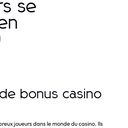
rs se
 en
)
de bonus casino
breux joueurs dans le monde du casino. Ils