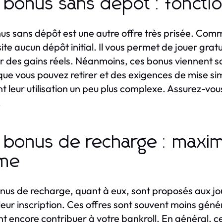
 bonus sans dépôt : fonct
us sans dépôt est une autre offre très prisée. Com
ite aucun dépôt initial. Il vous permet de jouer grat
 des gains réels. Néanmoins, ces bonus viennent s
que vous pouvez retirer et des exigences de mise sim
t leur utilisation un peu plus complexe. Assurez-vo
.
 bonus de recharge : maximi
rme
nus de recharge, quant à eux, sont proposés aux jou
leur inscription. Ces offres sont souvent moins gén
t encore contribuer à votre bankroll. En général, 