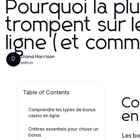
Pourquoi la pl
trompent sur l
ligne (et com
Diana Harrison
D
admin
Table of Contents
Co
Comprendre les types de bonus
en
casino en ligne
Critères essentiels pour choisir un
Les bo
bonus