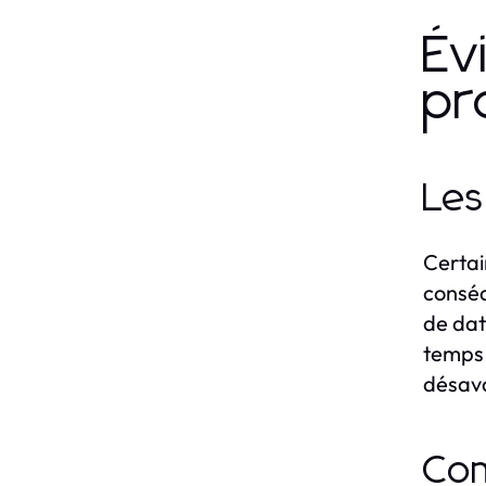
Év
pr
Les
Certai
conséq
de dat
temps 
désav
Com