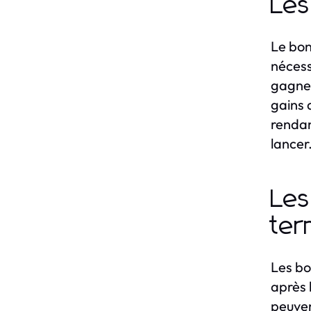
Les
Le bon
nécess
gagner
gains 
rendan
lancer
Les
te
Les bo
après 
peuven