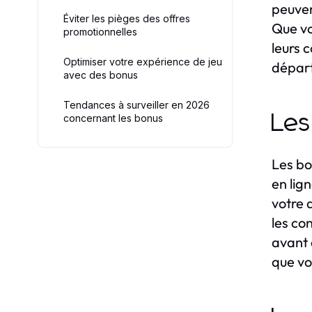
peuven
Éviter les pièges des offres
Que vo
promotionnelles
leurs 
Optimiser votre expérience de jeu
départ
avec des bonus
Tendances à surveiller en 2026
Les
concernant les bonus
Les bo
en lig
votre d
les co
avant 
que vo