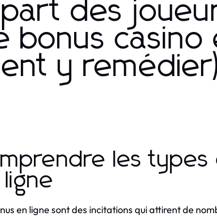
upart des joueu
e bonus casino
ment y remédier
mprendre les types 
 ligne
nus en ligne sont des incitations qui attirent de nom