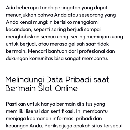
Ada beberapa tanda peringatan yang dapat
menunjukkan bahwa Anda atau seseorang yang
Anda kenal mungkin berisiko mengalami
kecanduan, seperti sering berjudi sampai
menghabiskan semua uang, sering meminjam uang
untuk berjudi, atau merasa gelisah saat tidak
bermain. Mencari bantuan dari profesional dan
dukungan komunitas bisa sangat membantu.
Melindungi Data Pribadi saat
Bermain Slot Online
Pastikan untuk hanya bermain di situs yang
memiliki lisensi dan sertifikasi. Ini membantu
menjaga keamanan informasi pribadi dan
keuangan Anda. Periksa juga apakah situs tersebut