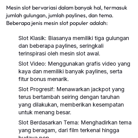
Mesin slot bervariasi dalam banyak hal, termasuk
jumlah gulungan, jumlah paylines, dan tema.
Beberapa jenis mesin slot populer adalah:
Slot Klasik:
Biasanya memiliki tiga gulungan
dan beberapa paylines, seringkali
terinspirasi oleh mesin slot awal.
Slot Video:
Menggunakan grafis video yang
kaya dan memiliki banyak paylines, serta
fitur bonus menarik.
Slot Progresif:
Menawarkan jackpot yang
terus bertambah seiring dengan taruhan
yang dilakukan, memberikan kesempatan
untuk menang besar.
Slot Berdasarkan Tema:
Menghadirkan tema
yang beragam, dari film terkenal hingga
budaya pop.