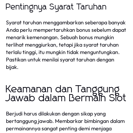
Pentingnya Syarat Taruhan
Syarat taruhan menggambarkan seberapa banyak
Anda perlu mempertaruhkan bonus sebelum dapat
menarik kemenangan. Sebuah bonus mungkin
terlihat menggiurkan, tetapi jika syarat taruhan
terlalu tinggi, itu mungkin tidak menguntungkan.
Pastikan untuk menilai syarat taruhan dengan
bijak.
Keamanan dan Tanggung
Jawab dalam Bermain Slot
Berjudi harus dilakukan dengan sikap yang
bertanggung jawab. Membarkar bimbingan dalam
permainannya sangat penting demi menjaga