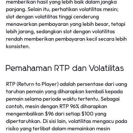
memberikan hasil yang lebih baik dalam jangka
panjang. Selain itu, perhatikan volatilitas mesin;
slot dengan volatilitas tinggi cenderung
menawarkan pembayaran yang lebih besar, tetapi
lebih jarang, sedangkan slot dengan volatilitas
rendah memberikan pembayaran kecil secara lebih
konsisten.
Pemahaman RTP dan Volatilitas
RTP (Return to Player) adalah persentase dari uang
taruhan pemain yang diharapkan kembali kepada
pemain selama periode waktu tertentu. Sebagai
contoh, mesin dengan RTP 96% diharapkan
mengembalikan $96 dari setiap $100 yang
dipertaruhkan. Di sisi lain, volatilitas mengacu pada
risiko yang terlibat dalam memainkan mesin