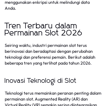
menggunakan enkripsi untuk melindungi data
Anda.
Tren Terbaru dalam
Permainan Slot 2026
Seiring waktu, industri permainan slot terus
berinovasi dan beradaptasi dengan perubahan
teknologi dan preferensi pemain. Berikut adalah
beberapa tren yang terlihat pada tahun 2026.
Inovasi Teknologi di Slot
Teknologi terus memainkan peranan penting dalam
permainan slot. Augmented Reality (AR) dan
Virtual Reality (VR) semakin sering diintegrasikan