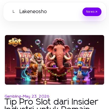
Lakeneosho
L
News
Gambling
-
May 23, 2026
Tip Pro Slot dari Insider