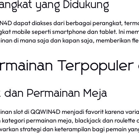
angkat yang Didukung
D dapat diakses dari berbagai perangkat, terma
kat mobile seperti smartphone dan tablet. Ini m
nan di mana saja dan kapan saja, memberikan fle
rmainan Terpopule
t dan Permainan Meja
nan slot di QQWIN4D menjadi favorit karena varia
kategori permainan meja, blackjack dan roulette 
rkan strategi dan keterampilan bagi pemain yang