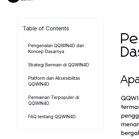
Table of Contents
Pe
Pengenalan QQWIN4D dan
Da
Konsep Dasarnya
Strategi Bermain di QQWIN4D
Ap
Platform dan Aksesibilitas
QQWIN4D
QQWIN
Permainan Terpopuler di
QQWIN4D
termas
pengg
FAQ tentang QQWIN4D
menar
bergab