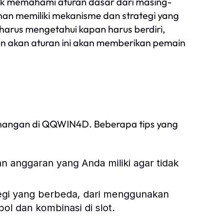
uk memahami aturan dasar dari masing-
nan memiliki mekanisme dan strategi yang
harus mengetahui kapan harus berdiri,
akan aturan ini akan memberikan pemain
enangan di QQWIN4D. Beberapa tips yang
n anggaran yang Anda miliki agar tidak
tegi yang berbeda, dari menggunakan
ol dan kombinasi di slot.