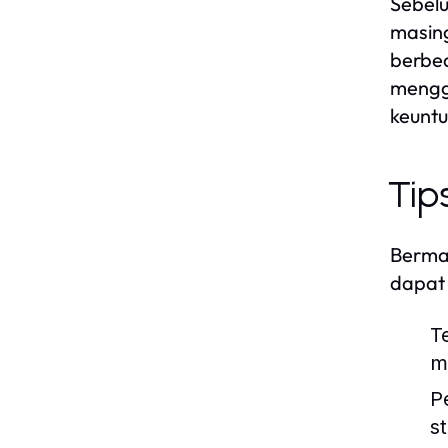
Sebelu
masing
berbed
mengg
keunt
Tip
Berma
dapat
T
m
Pe
s