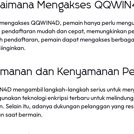
gaimana Mengakses QQWIN
 mengakses QQWIN4D, pemain hanya perlu mengunj
s pendaftaran mudah dan cepat, memungkinkan pem
ah pendaftaran, pemain dapat mengakses berbaga
iinginkan.
amanan dan Kenyamanan P
4D mengambil langkah-langkah serius untuk menj
nakan teknologi enkripsi terbaru untuk melindung
. Selain itu, adanya dukungan pelanggan yang re
n saat bermain.