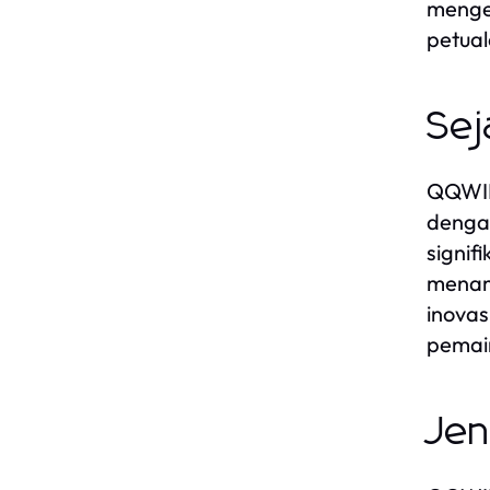
mengen
petua
Sej
QQWIN4
denga
signif
menamb
inovas
pemain
Jen