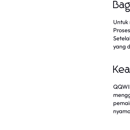
Ba
Untuk
Prose
Setel
yang d
Ke
QQWIN
menggu
pemain
nyama