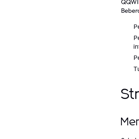
QQWIN
Beber
P
P
i
P
T
St
Mem