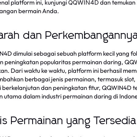
al platform ini, kunjungi
dan temukan 
QQWIN4D
langan bermain Anda.
arah dan Perkembanganny
D dimulai sebagai sebuah platform kecil yang fok
n peningkatan popularitas permainan daring, 
ikan. Dari waktu ke waktu, platform ini berhasil
ahkan berbagai jenis permainan, termasuk slot,
i berkelanjutan dan peningkatan fitur, QQWIN4D t
 utama dalam industri permainan daring di Indone
is Permainan yang Tersedia