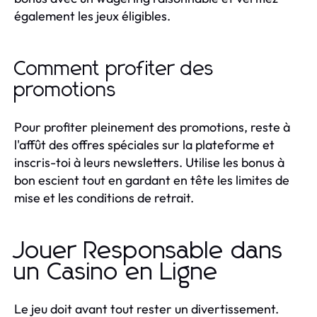
également les jeux éligibles.
Comment profiter des
promotions
Pour profiter pleinement des promotions, reste à
l'affût des offres spéciales sur la plateforme et
inscris-toi à leurs newsletters. Utilise les bonus à
bon escient tout en gardant en tête les limites de
mise et les conditions de retrait.
Jouer Responsable dans
un Casino en Ligne
Le jeu doit avant tout rester un divertissement.