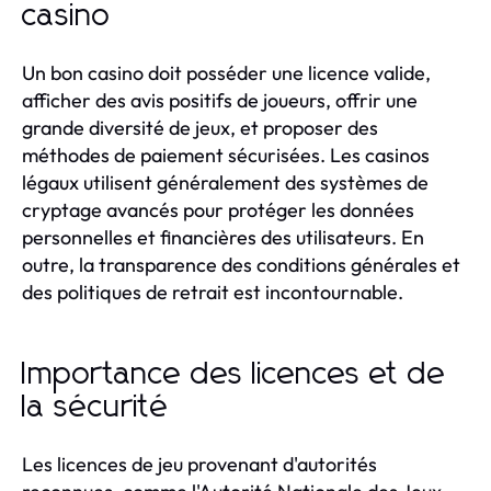
casino
Un bon casino doit posséder une licence valide,
afficher des avis positifs de joueurs, offrir une
grande diversité de jeux, et proposer des
méthodes de paiement sécurisées. Les casinos
légaux utilisent généralement des systèmes de
cryptage avancés pour protéger les données
personnelles et financières des utilisateurs. En
outre, la transparence des conditions générales et
des politiques de retrait est incontournable.
Importance des licences et de
la sécurité
Les licences de jeu provenant d'autorités