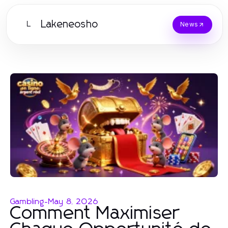
Lakeneosho
L
News
Gambling
-
May 8, 2026
Comment Maximiser