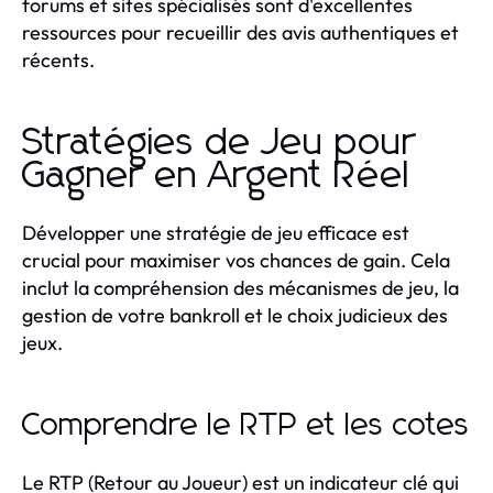
forums et sites spécialisés sont d'excellentes
ressources pour recueillir des avis authentiques et
récents.
Stratégies de Jeu pour
Gagner en Argent Réel
Développer une stratégie de jeu efficace est
crucial pour maximiser vos chances de gain. Cela
inclut la compréhension des mécanismes de jeu, la
gestion de votre bankroll et le choix judicieux des
jeux.
Comprendre le RTP et les cotes
Le RTP (Retour au Joueur) est un indicateur clé qui