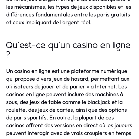
les mécanismes, les types de jeux disponibles et les
différences fondamentales entre les paris gratuits
et ceux impliquant de l'argent réel.
Qu'est-ce qu'un casino en ligne
?
Un casino en ligne est une plateforme numérique
qui propose divers jeux de hasard, permettant aux
utilisateurs de jouer et de parier via Internet. Les
casinos en ligne peuvent inclure des machines à
sous, des jeux de table comme le blackjack et la
roulette, des jeux de cartes, ainsi que des options
de paris sportifs. En outre, la plupart de ces
casinos offrent des versions en direct où les joueurs
peuvent interagir avec de vrais croupiers en temps