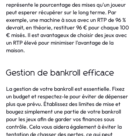
représente le pourcentage des mises qu'un joueur
peut esperer récupérer sur le long terme. Par
exemple, une machine à sous avec un RTP de 96 %
devrait, en théorie, restituer 96 € pour chaque 100
€ misés. Il est avantageux de choisir des jeux avec
un RTP élevé pour minimiser l'avantage de la
maison.
Gestion de bankroll efficace
La gestion de votre bankroll est essentielle. Fixez
un budget et respectez-le pour éviter de dépenser
plus que prévu. Établissez des limites de mise et
bougez simplement une partie de votre bankroll
pour les jeux afin de garder vos finances sous
contrôle. Cela vous aidera également à éviter la
tentation de chasser des pertes, ce qui peut