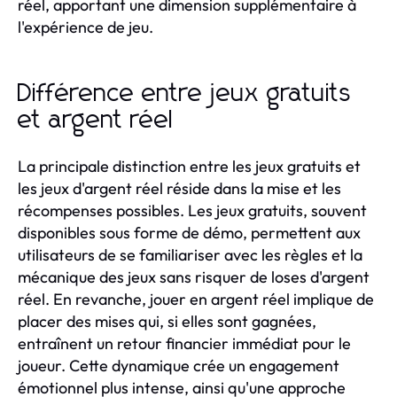
réel, apportant une dimension supplémentaire à
l'expérience de jeu.
Différence entre jeux gratuits
et argent réel
La principale distinction entre les jeux gratuits et
les jeux d'argent réel réside dans la mise et les
récompenses possibles. Les jeux gratuits, souvent
disponibles sous forme de démo, permettent aux
utilisateurs de se familiariser avec les règles et la
mécanique des jeux sans risquer de loses d'argent
réel. En revanche, jouer en argent réel implique de
placer des mises qui, si elles sont gagnées,
entraînent un retour financier immédiat pour le
joueur. Cette dynamique crée un engagement
émotionnel plus intense, ainsi qu'une approche