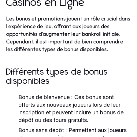
Casinos en Ligne
Les bonus et promotions jouent un rôle crucial dans
l'expérience de jeu, offrant aux joueurs des
opportunités d'augmenter leur bankroll initiale.
Cependant, il est important de bien comprendre
les différentes types de bonus disponibles.
Différents types de bonus
disponibles
Bonus de bienvenue :
Ces bonus sont
offerts aux nouveaux joueurs lors de leur
inscription et peuvent inclure un bonus de
dépôt ou des tours gratuits.
Bonus sans dépôt :
Permettent aux joueurs