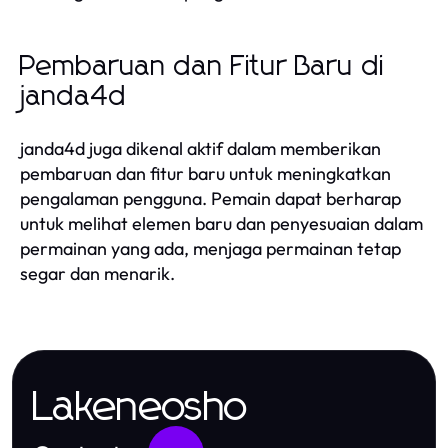
Pembaruan dan Fitur Baru di
janda4d
janda4d juga dikenal aktif dalam memberikan
pembaruan dan fitur baru untuk meningkatkan
pengalaman pengguna. Pemain dapat berharap
untuk melihat elemen baru dan penyesuaian dalam
permainan yang ada, menjaga permainan tetap
segar dan menarik.
Lakeneosho