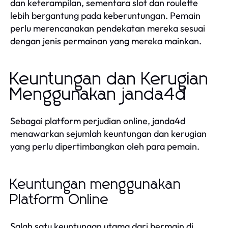
dan keterampilan, sementara slot dan roulette
lebih bergantung pada keberuntungan. Pemain
perlu merencanakan pendekatan mereka sesuai
dengan jenis permainan yang mereka mainkan.
Keuntungan dan Kerugian
Menggunakan janda4d
Sebagai platform perjudian online, janda4d
menawarkan sejumlah keuntungan dan kerugian
yang perlu dipertimbangkan oleh para pemain.
Keuntungan menggunakan
Platform Online
Salah satu keuntungan utama dari bermain di