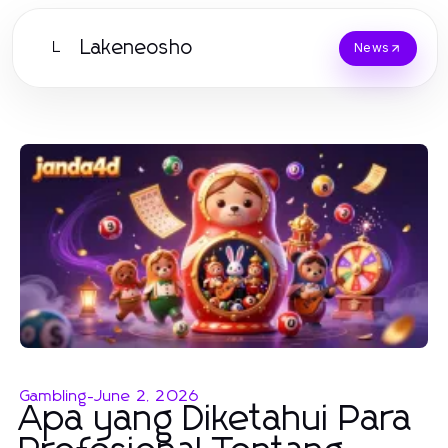
Lakeneosho
L
News
Gambling
-
June 2, 2026
Apa yang Diketahui Para