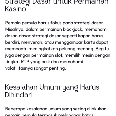
Strategi Dasar untuk Permainan
Kasino
Pemain pemula harus fokus pada strategi dasar.
Misalnya, dalam permainan blackjack, memahami
dasar-dasar strategi dasar seperti kapan harus
berdiri, menyerah, atau menggambar kartu dapat
membantu meningkatkan peluang menang. Begitu
juga dengan permainan slot, memilih mesin dengan
tingkat RTP yang baik dan memahami
volatilitasnya sangat penting.
Kesalahan Umum yang Harus
Dihindari
Beberapa kesalahan umum yang sering dilakukan
pemain pemula termasuk melanggar batas