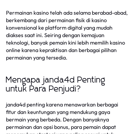
Permainan kasino telah ada selama berabad-abad,
berkembang dari permainan fisik di kasino
konvensional ke platform digital yang mudah
diakses saat ini. Seiring dengan kemajuan
teknologi, banyak pemain kini lebih memilih kasino
online karena kepraktisan dan berbagai pilihan
permainan yang tersedia.
Mengapa janda4d Penting
untuk Para Penjudi?
janda4d penting karena menawarkan berbagai
fitur dan keuntungan yang mendukung gaya
bermain yang berbeda. Dengan banyaknya
permainan dan opsi bonus, para pemain dapat