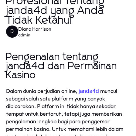
Profesional Tentang
janda4d yang Anda
Tidak Ketahui
Diana Harrison
D
admin
Pengenalan tentang
janda4d dan Permainan
Kasino
Dalam dunia perjudian online,
muncul
janda4d
sebagai salah satu platform yang banyak
dibicarakan. Platform ini tidak hanya sekadar
tempat untuk bertaruh, tetapi juga memberikan
pengalaman lengkap bagi para penggemar
permainan kasino. Untuk memahami lebih dalam