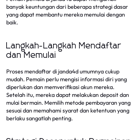
banyak keuntungan dari beberapa strategi dasar
yang dapat membantu mereka memulai dengan
baik.
Langkah-Langkah Mendaftar
dan Memulai
Proses mendaftar di janda4d umumnya cukup
mudah. Pemain perlu mengisi informasi diri yang
diperlukan dan memverifikasi akun mereka.
Setelah itu, mereka dapat melakukan deposit dan
mulai bermain. Memilih metode pembayaran yang
sesuai dan memahami syarat dan ketentuan yang
berlaku sangatlah penting.